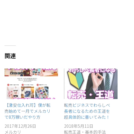
a
共
r
有
e
す
o
る
n
に
T
は
w
ク
i
リ
t
ッ
t
ク
e
し
r
て
(
く
新
だ
関連
し
さ
い
い
ウ
(
ィ
新
ン
し
ド
い
ウ
ウ
で
ィ
開
ン
き
ド
ま
ウ
す
で
)
開
【激安仕入れ可】僕が転
転売ビジネスでわらしべ
き
売始めて一月でメルカリ
長者になるための王道を
ま
す
で8万稼いだやり方
超具体的に書いてみた！
)
2017年12月26日
2018年5月11日
メルカリ
転売王道・基本的手法