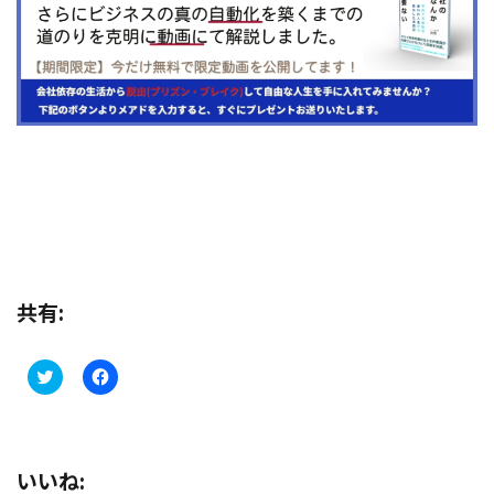
共有:
C
F
l
a
i
c
c
e
k
b
t
o
o
o
s
k
いいね:
h
で